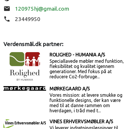
email
120975hj@gmail.com
phone
23449950
Verdensmål.dk partner:
ROLIGHED - HUMANIA A/S
Speciallavede møbler med funktion,
fleksibilitet og kvalitet igennem
generationer. Med fokus på at
reducere Co2-forbruge...
MØRKEGAARD A/S
Vores mission: at levere smukke og
funktionelle designs, der kan være
med til at danne rammen om
hverdagen, i tråd med t...
VINES ERHVERVSMØBLER A/S
Vi leverer indretningsløsninger til