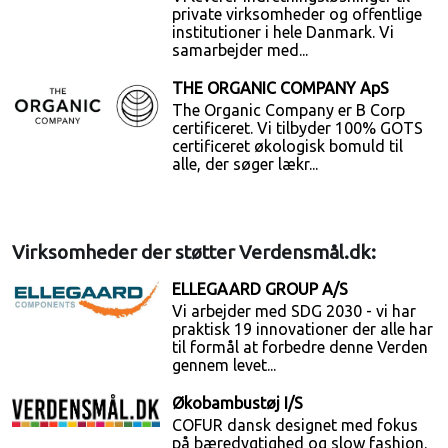
private virksomheder og offentlige
institutioner i hele Danmark. Vi
samarbejder med...
THE ORGANIC COMPANY ApS
The Organic Company er B Corp
certificeret. Vi tilbyder 100% GOTS
certificeret økologisk bomuld til
alle, der søger lækr...
Virksomheder der støtter Verdensmål.dk:
ELLEGAARD GROUP A/S
Vi arbejder med SDG 2030 - vi har
praktisk 19 innovationer der alle har
til formål at forbedre denne Verden
gennem levet...
Økobambustøj I/S
COFUR dansk designet med fokus
på bæredygtighed og slow fashion.