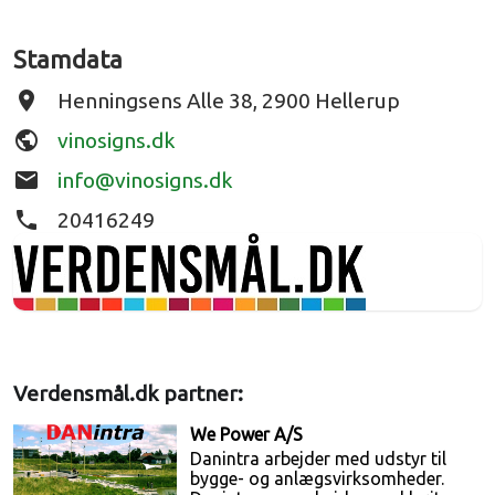
Stamdata
place
Henningsens Alle 38, 2900 Hellerup
public
vinosigns.dk
email
info@vinosigns.dk
phone
20416249
Verdensmål.dk partner:
We Power A/S
Danintra arbejder med udstyr til
bygge- og anlægsvirksomheder.