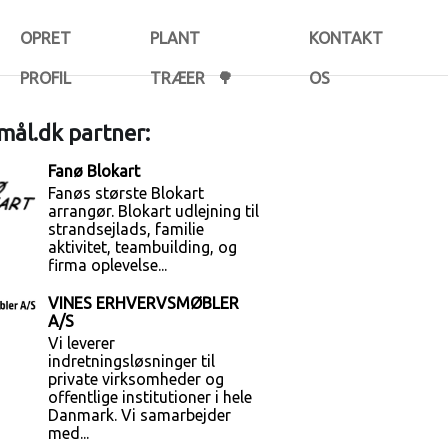
OPRET
PLANT
KONTAKT
PROFIL
TRÆER 🌳
OS
ål.dk partner:
Fanø Blokart
Fanøs største Blokart
arrangør. Blokart udlejning til
strandsejlads, familie
aktivitet, teambuilding, og
firma oplevelse...
VINES ERHVERVSMØBLER
A/S
Vi leverer
indretningsløsninger til
private virksomheder og
offentlige institutioner i hele
Danmark. Vi samarbejder
med...