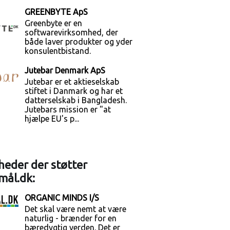
GREENBYTE ApS
Greenbyte er en
softwarevirksomhed, der
både laver produkter og yder
konsulentbistand.
Jutebar Denmark ApS
Jutebar er et aktieselskab
stiftet i Danmark og har et
datterselskab i Bangladesh.
Jutebars mission er "at
hjælpe EU's p...
eder der støtter
mål.dk:
ORGANIC MINDS I/S
Det skal være nemt at være
naturlig - brænder for en
bæredygtig verden. Det er