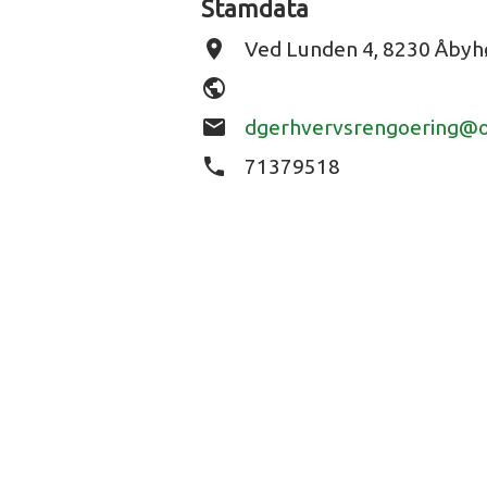
Stamdata
place
Ved Lunden 4, 8230 Åbyh
public
email
dgerhvervsrengoering@o
phone
71379518