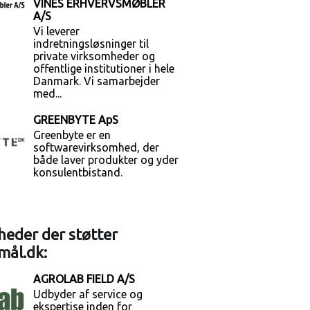
VINES ERHVERVSMØBLER
A/S
Vi leverer
indretningsløsninger til
private virksomheder og
offentlige institutioner i hele
Danmark. Vi samarbejder
med...
GREENBYTE ApS
Greenbyte er en
softwarevirksomhed, der
både laver produkter og yder
konsulentbistand.
eder der støtter
mål.dk:
AGROLAB FIELD A/S
Udbyder af service og
ekspertise inden for