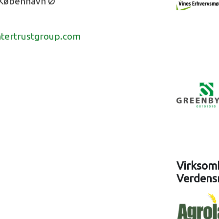
 København Ø
ntertrustgroup.com
Virksomh
Verdens