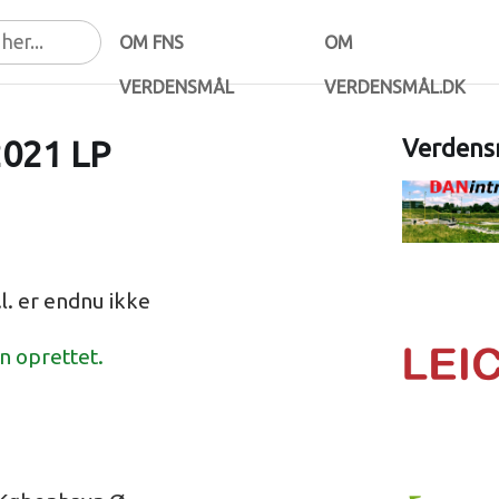
OM FNS
OM
VERDENSMÅL
VERDENSMÅL.DK
2021 LP
Verdensm
l. er endnu ikke
en oprettet.