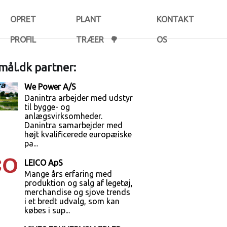
OPRET
PLANT
KONTAKT
PROFIL
TRÆER 🌳
OS
ål.dk partner:
We Power A/S
Danintra arbejder med udstyr
til bygge- og
anlægsvirksomheder.
Danintra samarbejder med
højt kvalificerede europæiske
pa...
LEICO ApS
Mange års erfaring med
produktion og salg af legetøj,
merchandise og sjove trends
i et bredt udvalg, som kan
købes i sup...