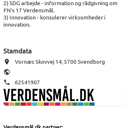
2) SDG arbejde - information og rådgivning om
FN's 17 Verdensmål.
3) Innovation - konsulerer virksomheder i
innovation.
Stamdata
place
Vornæs Skovvej 14, 5700 Svendborg
public
phone
62541907
Verdensmål.dk partner: