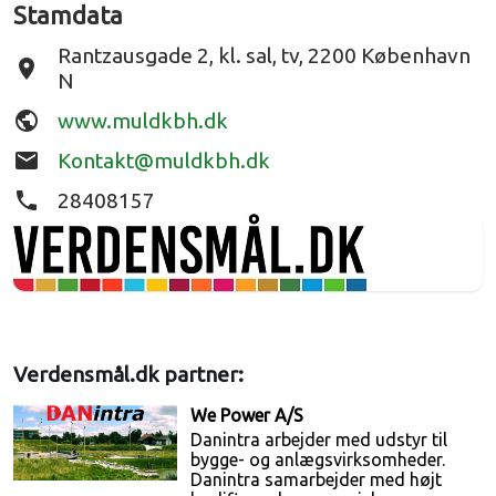
Stamdata
Rantzausgade 2, kl. sal, tv, 2200 København
place
N
public
www.muldkbh.dk
email
Kontakt@muldkbh.dk
phone
28408157
Verdensmål.dk partner:
We Power A/S
Danintra arbejder med udstyr til
bygge- og anlægsvirksomheder.
Danintra samarbejder med højt