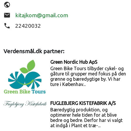
public
email
kitajkom@gmail.com
phone
22420032
Verdensmål.dk partner:
Green Nordic Hub ApS
Green Bike Tours tilbyder cykel- og
gåture til grupper med fokus på den
grønne og bæredygtige by. Vi har
ture i Københav...
FUGLEBJERG KISTEFABRIK A/S
Bæredygtig produktion, og
optimerer hele tiden for at blive
bedre og bedre. Derfor har vi valgt
at indgå i Plant et træ-...