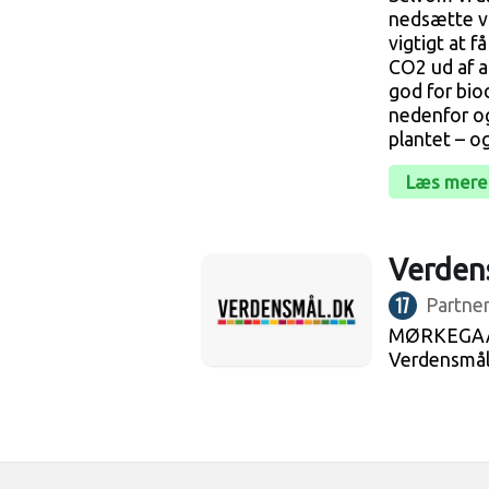
nedsætte vo
vigtigt at 
CO2 ud af 
god for biod
nedenfor og
plantet – o
Læs mere
Verden
17
Partner
MØRKEGAAR
Verdensmål