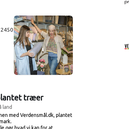
, 2450
plantet træer
å land
men med Verdensmål.dk, plantet
mark.
le gør hvad vi kan for at