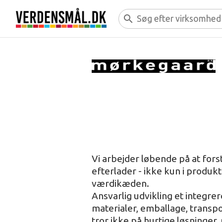
search
Vi arbejder løbende på at forst
efterlader - ikke kun i produ
værdikæden.
Ansvarlig udvikling et integrer
materialer, emballage, transp
tror ikke på hurtige løsninger,