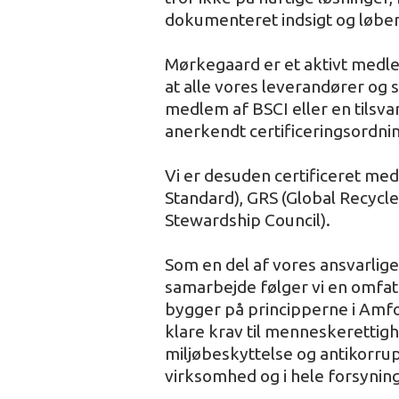
dokumenteret indsigt og løbe
Mørkegaard er et aktivt medl
at alle vores leverandører og
medlem af BSCI eller en tilsva
anerkendt certificeringsordni
Vi er desuden certificeret med
Standard), GRS (Global Recycl
Stewardship Council).
Som en del af vores ansvarlige 
samarbejde følger vi en omfa
bygger på principperne i Amfo
klare krav til menneskerettigh
miljøbeskyttelse og antikorrup
virksomhed og i hele forsyni