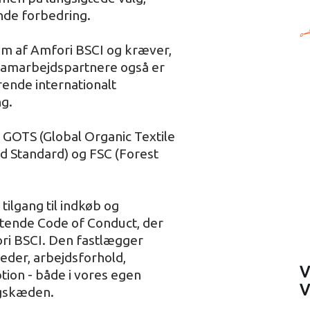
nde forbedring.
em af Amfori BSCI og kræver,
 samarbejdspartnere også er
rende internationalt
ng.
 GOTS (Global Organic Textile
ed Standard) og FSC (Forest
tilgang til indkøb og
ttende Code of Conduct, der
ri BSCI. Den fastlægger
eder, arbejdsforhold,
V
tion - både i vores egen
V
ngskæden.