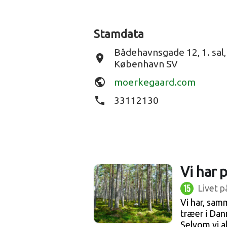
Stamdata
Bådehavnsgade 12, 1. sal
place
København SV
public
moerkegaard.com
phone
33112130
Vi har 
15
Livet p
Vi har, sam
træer i Dan
Selvom vi al