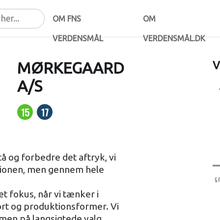
OM FNS
OM
VERDENSMÅL
VERDENSMÅL.DK
MØRKEGAARD
V
A/S
15
17
å og forbedre det aftryk, vi
ktionen, men gennem hele
et fokus, når vi tænker i
ort og produktionsformer. Vi
 men på langsigtede valg,