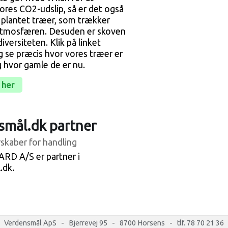
res CO2-udslip, så er det også
få plantet træer, som trækker
atmosfæren. Desuden er skoven
iversiteten. Klik på linket
 se præcis hvor vores træer er
g hvor gamle de er nu.
 her
smål.dk partner
skaber for handling
D A/S er partner i
.dk.
Verdensmål ApS - Bjerrevej 95 - 8700 Horsens - tlf. 78 70 21 36