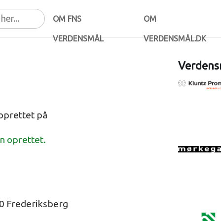
OM FNS
OM
VERDENSMÅL
VERDENSMÅL.DK
Verdensm
oprettet på
en oprettet.
0 Frederiksberg