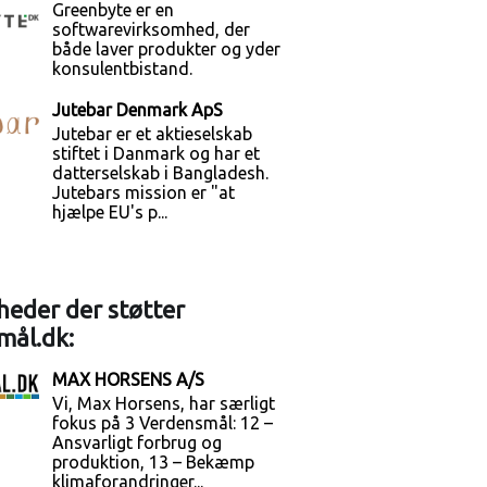
Greenbyte er en
softwarevirksomhed, der
både laver produkter og yder
konsulentbistand.
Jutebar Denmark ApS
Jutebar er et aktieselskab
stiftet i Danmark og har et
datterselskab i Bangladesh.
Jutebars mission er "at
hjælpe EU's p...
eder der støtter
mål.dk:
MAX HORSENS A/S
Vi, Max Horsens, har særligt
fokus på 3 Verdensmål: 12 –
Ansvarligt forbrug og
produktion, 13 – Bekæmp
klimaforandringer...