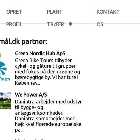
OPRET
PLANT
KONTAKT
PROFIL
TRÆER 🌳
OS
ål.dk partner:
Green Nordic Hub ApS
Green Bike Tours tilbyder
cykel- og gåture til grupper
med fokus på den grønne og
bæredygtige by. Vi har ture i
Københav...
We Power A/S
Danintra arbejder med udstyr
til bygge- og
anlægsvirksomheder.
Danintra samarbejder med
højt kvalificerede europæiske
pa...