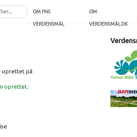
OM FNS
OM
VERDENSMÅL
VERDENSMÅL.DK
Verdensm
e oprettet på
en oprettet.
ise