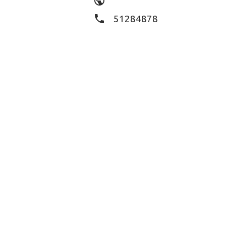
public
phone
51284878