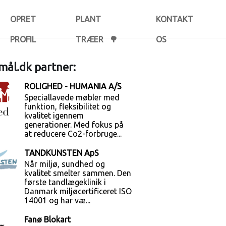
OPRET
PLANT
KONTAKT
PROFIL
TRÆER 🌳
OS
ål.dk partner:
ROLIGHED - HUMANIA A/S
Speciallavede møbler med
funktion, fleksibilitet og
kvalitet igennem
generationer. Med fokus på
at reducere Co2-forbruge...
TANDKUNSTEN ApS
Når miljø, sundhed og
kvalitet smelter sammen. Den
første tandlægeklinik i
Danmark miljøcertificeret ISO
14001 og har væ...
Fanø Blokart