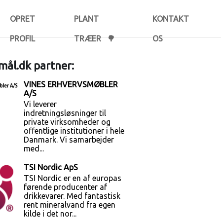
OPRET
PLANT
KONTAKT
PROFIL
TRÆER 🌳
OS
ål.dk partner:
VINES ERHVERVSMØBLER
A/S
Vi leverer
indretningsløsninger til
private virksomheder og
offentlige institutioner i hele
Danmark. Vi samarbejder
med...
TSI Nordic ApS
TSI Nordic er en af europas
førende producenter af
drikkevarer. Med fantastisk
rent mineralvand fra egen
kilde i det nor...