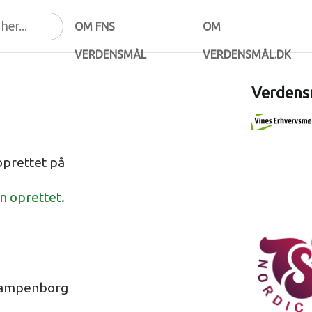
OM FNS
OM
VERDENSMÅL
VERDENSMÅL.DK
Verdensm
prettet på
en oprettet.
Klampenborg