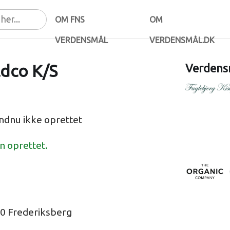
OM FNS
OM
VERDENSMÅL
VERDENSMÅL.DK
ldco K/S
Verdensm
endnu ikke oprettet
en oprettet.
00 Frederiksberg