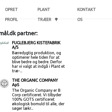
OPRET
PLANT
KONTAKT
PROFIL
TRÆER 🌳
OS
ål.dk partner:
FUGLEBJERG KISTEFABRIK
A/S
Bæredygtig produktion, og
optimerer hele tiden for at
blive bedre og bedre. Derfor
har vi valgt at indgå i Plant et
træ-...
THE ORGANIC COMPANY
ApS
The Organic Company er B
Corp certificeret. Vi tilbyder
100% GOTS certificeret
økologisk bomuld til alle, der
søger lækr...