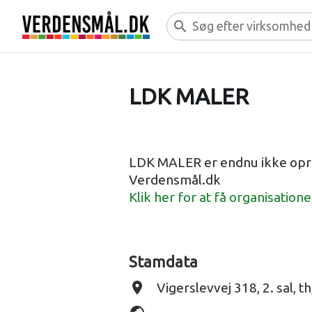
search
LDK MALER
LDK MALER er endnu ikke opr
Verdensmål.dk
Klik her for at få organisation
Stamdata
place
Vigerslevvej 318, 2. sal, t