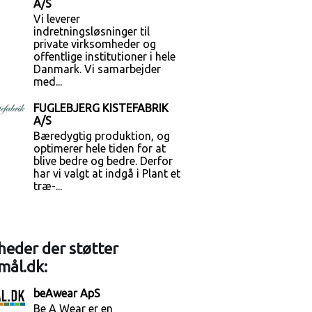
A/S
Vi leverer
indretningsløsninger til
private virksomheder og
offentlige institutioner i hele
Danmark. Vi samarbejder
med...
FUGLEBJERG KISTEFABRIK
A/S
Bæredygtig produktion, og
optimerer hele tiden for at
blive bedre og bedre. Derfor
har vi valgt at indgå i Plant et
træ-...
eder der støtter
mål.dk:
beAwear ApS
Be A Wear er en