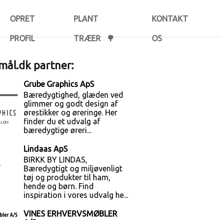
OPRET
PLANT
KONTAKT
PROFIL
TRÆER 🌳
OS
ål.dk partner:
Grube Graphics ApS
Bæredygtighed, glæden ved
glimmer og godt design af
ørestikker og øreringe. Her
finder du et udvalg af
bæredygtige øreri...
Lindaas ApS
BIRKK BY LINDAS,
Bæredygtigt og miljøvenligt
tøj og produkter til ham,
hende og børn. Find
inspiration i vores udvalg he...
VINES ERHVERVSMØBLER