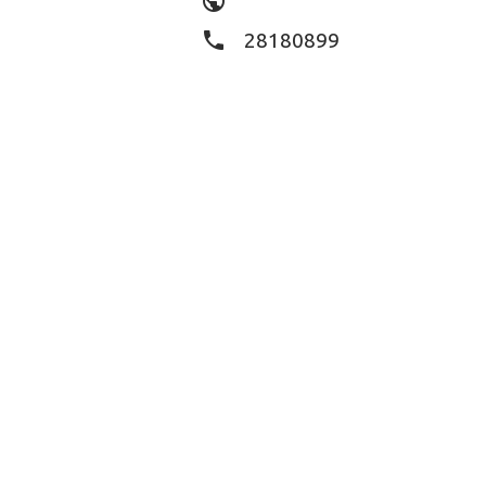
public
phone
28180899