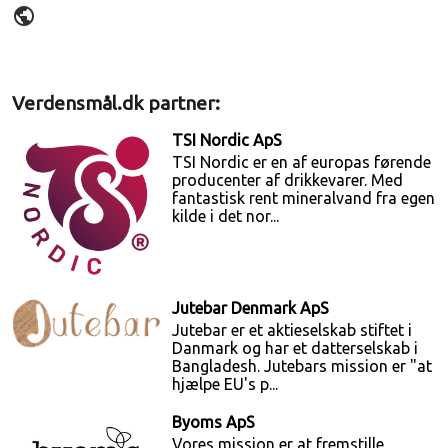
public
Verdensmål.dk partner:
TSI Nordic ApS
TSI Nordic er en af europas førende
producenter af drikkevarer. Med
fantastisk rent mineralvand fra egen
kilde i det nor...
Jutebar Denmark ApS
Jutebar er et aktieselskab stiftet i
Danmark og har et datterselskab i
Bangladesh. Jutebars mission er "at
hjælpe EU's p...
Byoms ApS
Vores mission er at fremstille