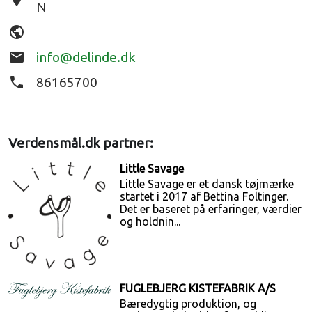
N
public
email
info@delinde.dk
phone
86165700
Verdensmål.dk partner:
Little Savage
Little Savage er et dansk tøjmærke
startet i 2017 af Bettina Foltinger.
Det er baseret på erfaringer, værdier
og holdnin...
FUGLEBJERG KISTEFABRIK A/S
Bæredygtig produktion, og