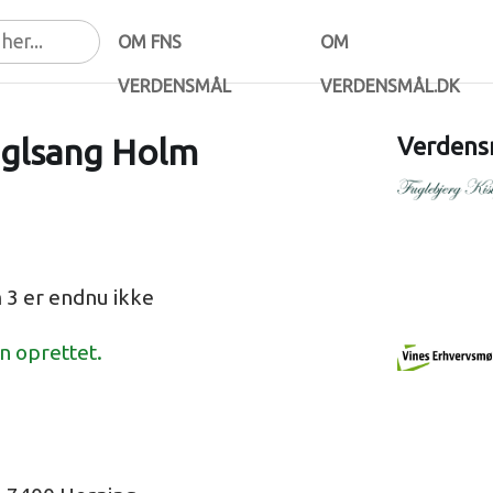
OM FNS
OM
VERDENSMÅL
VERDENSMÅL.DK
uglsang Holm
Verdensm
 3 er endnu ikke
en oprettet.