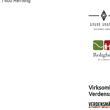
v, 7400 Herning
Virksomh
Verdens