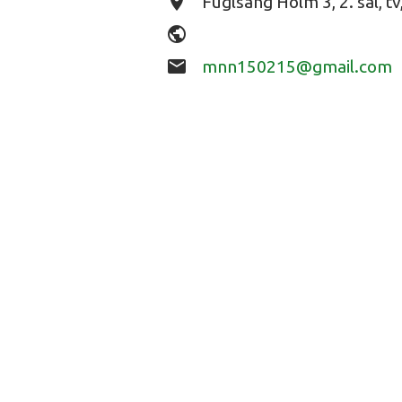
place
Fuglsang Holm 3, 2. sal, t
public
email
mnn150215@gmail.com