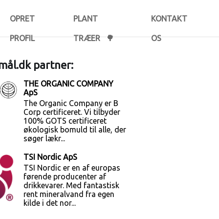
OPRET
PLANT
KONTAKT
PROFIL
TRÆER 🌳
OS
ål.dk partner:
THE ORGANIC COMPANY
ApS
The Organic Company er B
Corp certificeret. Vi tilbyder
100% GOTS certificeret
økologisk bomuld til alle, der
søger lækr...
TSI Nordic ApS
TSI Nordic er en af europas
førende producenter af
drikkevarer. Med fantastisk
rent mineralvand fra egen
kilde i det nor...