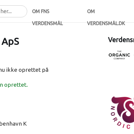
OM FNS
OM
VERDENSMÅL
VERDENSMÅL.DK
 ApS
Verdensm
u ikke oprettet på
en oprettet.
øbenhavn K