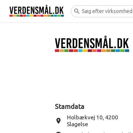
search
Stamdata
Holbækvej 10, 4200
place
Slagelse