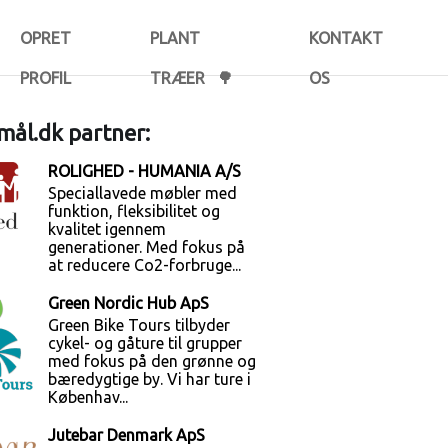
OPRET
PLANT
KONTAKT
PROFIL
TRÆER 🌳
OS
ål.dk partner:
ROLIGHED - HUMANIA A/S
Speciallavede møbler med
funktion, fleksibilitet og
kvalitet igennem
generationer. Med fokus på
at reducere Co2-forbruge...
Green Nordic Hub ApS
Green Bike Tours tilbyder
cykel- og gåture til grupper
med fokus på den grønne og
bæredygtige by. Vi har ture i
Københav...
Jutebar Denmark ApS