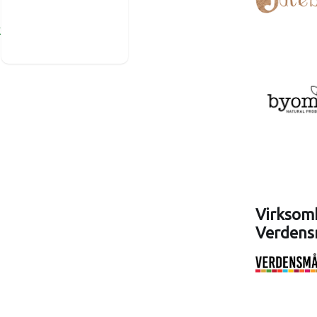
k
Virksomh
Verdens