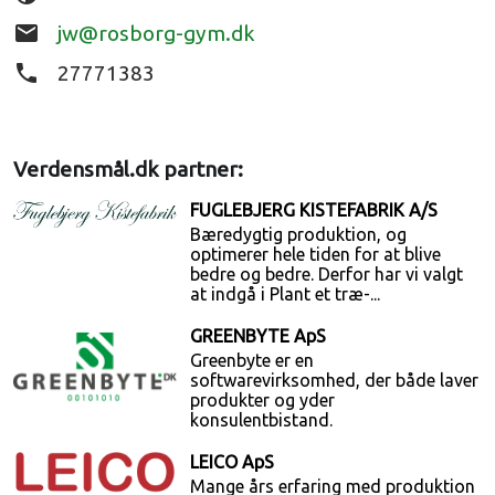
email
jw@rosborg-gym.dk
phone
27771383
Verdensmål.dk partner:
FUGLEBJERG KISTEFABRIK A/S
Bæredygtig produktion, og
optimerer hele tiden for at blive
bedre og bedre. Derfor har vi valgt
at indgå i Plant et træ-...
GREENBYTE ApS
Greenbyte er en
softwarevirksomhed, der både laver
produkter og yder
konsulentbistand.
LEICO ApS
Mange års erfaring med produktion