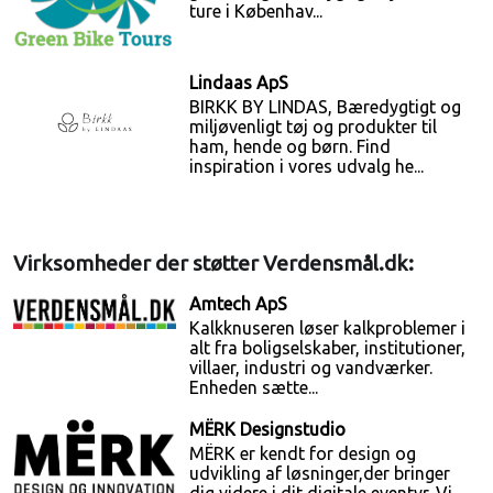
ture i Københav...
Lindaas ApS
BIRKK BY LINDAS, Bæredygtigt og
miljøvenligt tøj og produkter til
ham, hende og børn. Find
inspiration i vores udvalg he...
Virksomheder der støtter Verdensmål.dk:
Amtech ApS
Kalkknuseren løser kalkproblemer i
alt fra boligselskaber, institutioner,
villaer, industri og vandværker.
Enheden sætte...
MËRK Designstudio
MËRK er kendt for design og
udvikling af løsninger,der bringer
dig videre i dit digitale eventyr. Vi