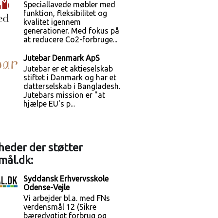
Speciallavede møbler med
funktion, fleksibilitet og
kvalitet igennem
generationer. Med fokus på
at reducere Co2-forbruge...
Jutebar Denmark ApS
Jutebar er et aktieselskab
stiftet i Danmark og har et
datterselskab i Bangladesh.
Jutebars mission er "at
hjælpe EU's p...
eder der støtter
mål.dk:
Syddansk Erhvervsskole
Odense-Vejle
Vi arbejder bl.a. med FNs
verdensmål 12 (Sikre
bæredygtigt forbrug og