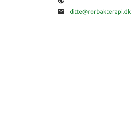
public
email
ditte@rorbakterapi.dk