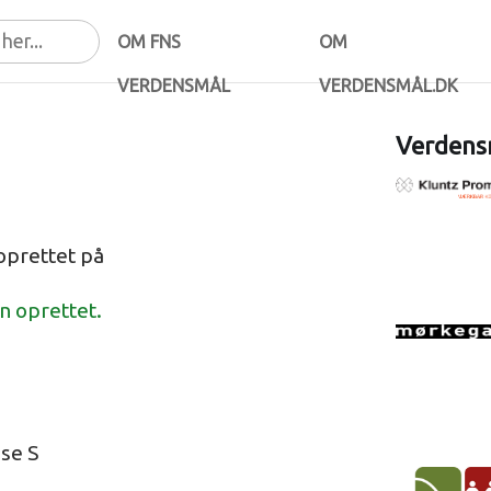
OM FNS
OM
VERDENSMÅL
VERDENSMÅL.DK
Verdensm
oprettet på
en oprettet.
se S