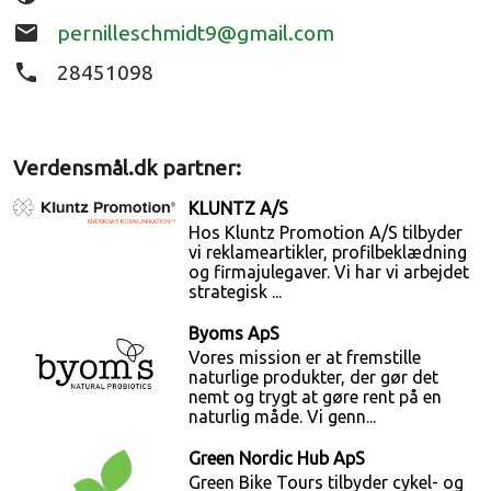
email
pernilleschmidt9@gmail.com
phone
28451098
Verdensmål.dk partner:
KLUNTZ A/S
Hos Kluntz Promotion A/S tilbyder
vi reklameartikler, profilbeklædning
og firmajulegaver. Vi har vi arbejdet
strategisk ...
Byoms ApS
Vores mission er at fremstille
naturlige produkter, der gør det
nemt og trygt at gøre rent på en
naturlig måde. Vi genn...
Green Nordic Hub ApS
Green Bike Tours tilbyder cykel- og