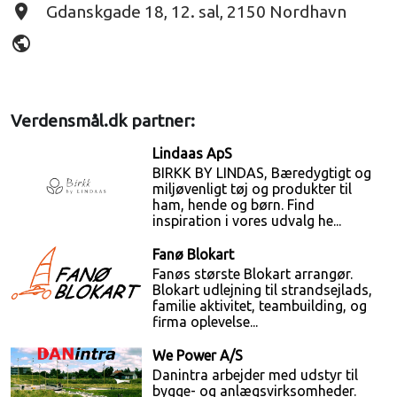
place
Gdanskgade 18, 12. sal, 2150 Nordhavn
public
Verdensmål.dk partner:
Lindaas ApS
BIRKK BY LINDAS, Bæredygtigt og
miljøvenligt tøj og produkter til
ham, hende og børn. Find
inspiration i vores udvalg he...
Fanø Blokart
Fanøs største Blokart arrangør.
Blokart udlejning til strandsejlads,
familie aktivitet, teambuilding, og
firma oplevelse...
We Power A/S
Danintra arbejder med udstyr til
bygge- og anlægsvirksomheder.