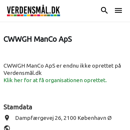
search
menu
CWWGH ManCo ApS
CWWGH ManCo ApS er endnu ikke oprettet på
Verdensmål.dk
Klik her for at få organisationen oprettet.
Stamdata
place
Dampfærgevej 26, 2100 København Ø
public