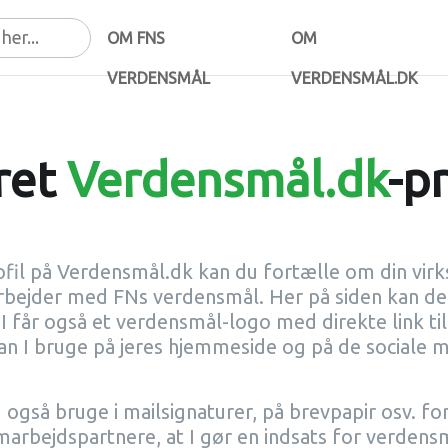
OM FNS
OM
VERDENSMÅL
VERDENSMÅL.DK
ret
Verdensmål.dk
-pr
fil på Verdensmål.dk kan du fortælle om din vi
arbejder med FNs verdensmål. Her på siden kan d
 I får også et verdensmål-logo med direkte link til 
an I bruge på jeres hjemmeside og på de sociale m
 også bruge i mailsignaturer, på brevpapir osv. for 
arbejdspartnere, at I gør en indsats for verdens