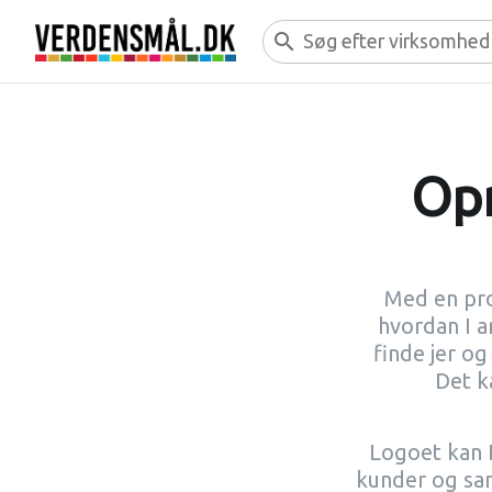
search
Op
Med en pro
hvordan I 
finde jer og
Det k
Logoet kan I
kunder og sam