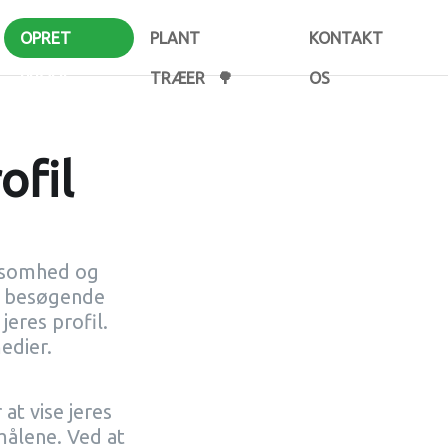
OPRET
PLANT
KONTAKT
PROFIL
TRÆER 🌳
OS
ofil
rksomhed og
e besøgende
jeres profil.
edier.
at vise jeres
målene. Ved at