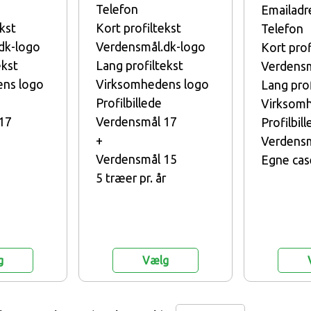
Telefon
Emailadr
kst
Kort profiltekst
Telefon
dk-logo
Verdensmål.dk-logo
Kort prof
ekst
Lang profiltekst
Verdensm
ns logo
Virksomhedens logo
Lang prof
Profilbillede
Virksom
17
Verdensmål 17
Profilbil
+
Verdensm
Verdensmål 15
Egne cas
5 træer pr. år
g
Vælg