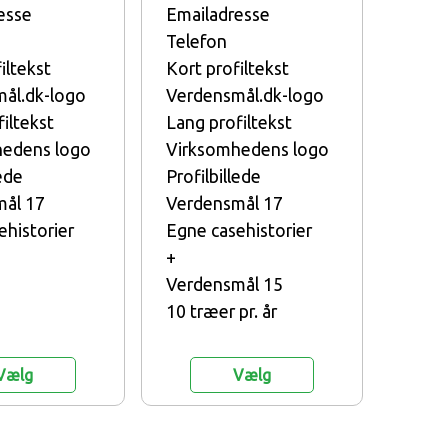
esse
Emailadresse
Telefon
iltekst
Kort profiltekst
ål.dk-logo
Verdensmål.dk-logo
iltekst
Lang profiltekst
hedens logo
Virksomhedens logo
lede
Profilbillede
ål 17
Verdensmål 17
ehistorier
Egne casehistorier
+
Verdensmål 15
10 træer pr. år
Vælg
Vælg