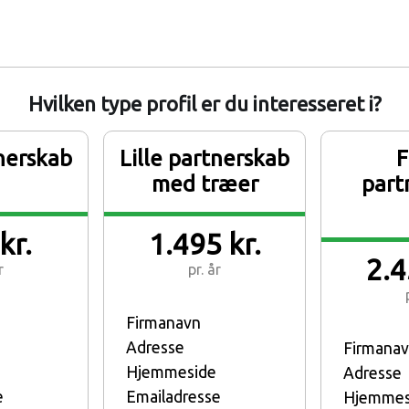
Hvilken type profil er du interesseret i?
tnerskab
Lille partnerskab
F
med træer
part
kr.
1.495 kr.
2.4
r
pr. år
Firmanavn
Adresse
Firmana
Hjemmeside
Adresse
e
Emailadresse
Hjemmes