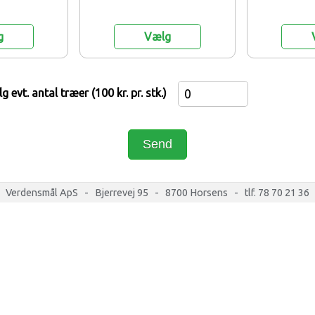
g
Vælg
g evt. antal træer (100 kr. pr. stk.)
Send
Verdensmål ApS - Bjerrevej 95 - 8700 Horsens - tlf. 78 70 21 36