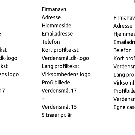
Firmanavn
Adresse
Firmana
Hjemmeside
Adresse
e
Emailadresse
Hjemmes
Telefon
Emailadr
kst
Kort profiltekst
Telefon
dk-logo
Verdensmål.dk-logo
Kort prof
ekst
Lang profiltekst
Verdensm
ns logo
Virksomhedens logo
Lang prof
Profilbillede
Virksom
17
Verdensmål 17
Profilbil
+
Verdensm
Verdensmål 15
Egne cas
5 træer pr. år