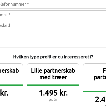
Hvilken type profil er du interesseret i?
tnerskab
Lille partnerskab
F
med træer
part
kr.
1.495 kr.
2.4
r
pr. år