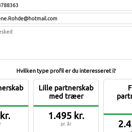
Hvilken type profil er du interesseret i?
tnerskab
Lille partnerskab
F
med træer
part
kr.
1.495 kr.
2.4
r
pr. år