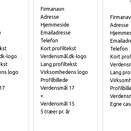
Firmanavn
Adresse
Firmana
Hjemmeside
Adresse
e
Emailadresse
Hjemmes
Telefon
Emailadr
kst
Kort profiltekst
Telefon
dk-logo
Verdensmål.dk-logo
Kort prof
ekst
Lang profiltekst
Verdensm
ns logo
Virksomhedens logo
Lang prof
Profilbillede
Virksom
17
Verdensmål 17
Profilbil
+
Verdensm
Verdensmål 15
Egne cas
5 træer pr. år