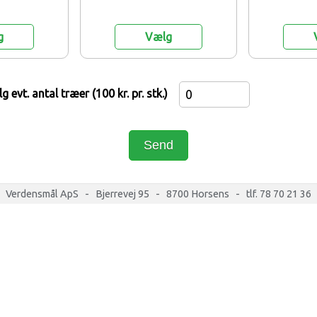
g
Vælg
g evt. antal træer (100 kr. pr. stk.)
Send
Verdensmål ApS - Bjerrevej 95 - 8700 Horsens - tlf. 78 70 21 36