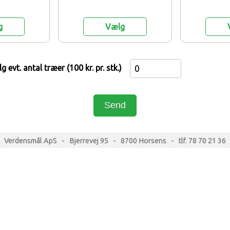
g
Vælg
g evt. antal træer (100 kr. pr. stk.)
Send
Verdensmål ApS - Bjerrevej 95 - 8700 Horsens - tlf. 78 70 21 36