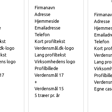
Firmanavn
Adresse
Firmana
Hjemmeside
Adresse
e
Emailadresse
Hjemmes
Telefon
Emailadr
kst
Kort profiltekst
Telefon
dk-logo
Verdensmål.dk-logo
Kort prof
ekst
Lang profiltekst
Verdensm
ns logo
Virksomhedens logo
Lang prof
Profilbillede
Virksom
17
Verdensmål 17
Profilbil
+
Verdensm
Verdensmål 15
Egne cas
5 træer pr. år