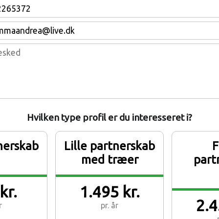
Hvilken type profil er du interesseret i?
tnerskab
Lille partnerskab
F
med træer
part
kr.
1.495 kr.
2.4
r
pr. år