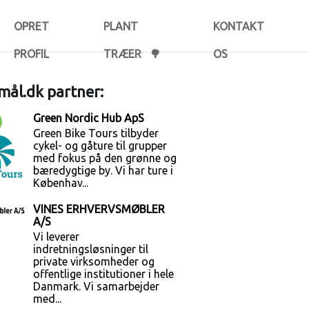
OPRET
PLANT
KONTAKT
PROFIL
TRÆER 🌳
OS
ål.dk partner:
Green Nordic Hub ApS
Green Bike Tours tilbyder
cykel- og gåture til grupper
med fokus på den grønne og
bæredygtige by. Vi har ture i
Københav...
VINES ERHVERVSMØBLER
A/S
Vi leverer
indretningsløsninger til
private virksomheder og
offentlige institutioner i hele
Danmark. Vi samarbejder
med...