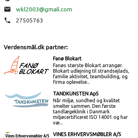
email
wkl2003@gmail.com
phone
27505763
Verdensmål.dk partner:
Fanø Blokart
Fanøs største Blokart arrangør.
Blokart udlejning til strandsejlads,
familie aktivitet, teambuilding, og
firma oplevelse...
TANDKUNSTEN ApS
Når miljø, sundhed og kvalitet
smelter sammen. Den første
tandlægeklinik i Danmark
miljøcertificeret ISO 14001 og har
væ...
VINES ERHVERVSMØBLER A/S