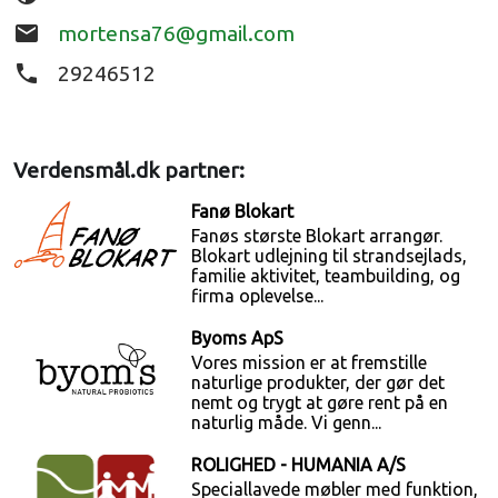
email
mortensa76@gmail.com
phone
29246512
Verdensmål.dk partner:
Fanø Blokart
Fanøs største Blokart arrangør.
Blokart udlejning til strandsejlads,
familie aktivitet, teambuilding, og
firma oplevelse...
Byoms ApS
Vores mission er at fremstille
naturlige produkter, der gør det
nemt og trygt at gøre rent på en
naturlig måde. Vi genn...
ROLIGHED - HUMANIA A/S
Speciallavede møbler med funktion,