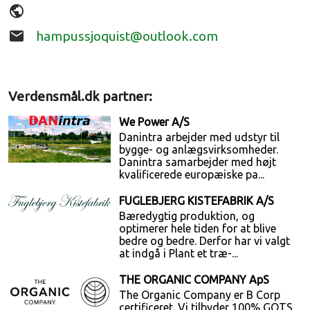
public
email
hampussjoquist@outlook.com
Verdensmål.dk partner:
We Power A/S
Danintra arbejder med udstyr til
bygge- og anlægsvirksomheder.
Danintra samarbejder med højt
kvalificerede europæiske pa...
FUGLEBJERG KISTEFABRIK A/S
Bæredygtig produktion, og
optimerer hele tiden for at blive
bedre og bedre. Derfor har vi valgt
at indgå i Plant et træ-...
THE ORGANIC COMPANY ApS
The Organic Company er B Corp
certificeret. Vi tilbyder 100% GOTS