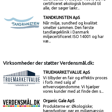
certificeret økologisk bomuld til
alle, der søger lækr...
TANDKUNSTEN ApS
Når miljø, sundhed og kvalitet
smelter sammen. Den første
tandlægeklinik i Danmark
miljøcertificeret ISO 14001 og har
væ...
Virksomheder der støtter Verdensmål.dk:
TRUEMARKETVALUE ApS
Vi tilbyder en fair og effektiv proces
i forb. med salg af
erhvervsejendomme. Vi hjælper
vores kunder med at finde den s...
Organic Gale ApS
Produkterne er: Økologiske;
bæredygtige; gør en miljømæssig